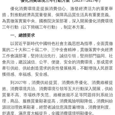
優化消費環境三年行動方案（2025—2027年）
優化消費環境是提振消費信心、激發經濟活力的重要舉
措，對推動經濟高質量發展、保障高品質生活具有重要意義。
為貫徹落實黨中央、國務院決策部署，深入開展優化消費環境
三年行動（以下簡稱三年行動），制定本方案。
一、總體要求
以習近平新時代中國特色社會主義思想為指導，全面貫徹
黨的二十大和二十屆二中、三中全會精神，貫徹落實中央經濟
工作會議部署，堅持法治先行、誠信引領，堅持部門協同、社
會共治，建設誠信、公平、便捷、安全的消費環境，形成需求
牽引供給、供給創造需求的良性發展格局，不斷增強人民群眾
獲得感、幸福感、安全感。
到2027年，消費供給提質、消費秩序優化、消費維權提
效、消費環境共治、消費環境引領等五大行動深入開展，供給
質量不高、市場秩序失范、維權效能不足等問題得到系統治
理，商品、服務質量顯著提高，消費風險明顯降低，消費糾紛
源頭治理效果顯著，經營者誠信意識普遍增強，消費便利度、
舒適度、滿意度大幅提升，全國消費環境明顯優化。