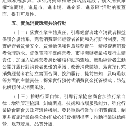
組織積極參與。加強消費維權服務站點建設，擴大消費維
權“進商場、進超市、進市場、進企業、進景區”活動的覆蓋
面、提升可及性。
五、實施消費環境共治行動
（十二）落實企業主體責任。引導經營者建立消費者權益
保護合規體系。完善消費環節經營者首問和先行賠付制度。落
實經營者質量安全、質量擔保和售后服務責任，積極響應消費
者合理訴求。督促電商平臺經營者、市場開辦者嚴格履行主體
責任，加強入駐經營者身份審核和動態查驗。鼓勵經營者主動
公開并履行對消費者更優的承諾，改善消費體驗。落實預付式
消費經營者在訂立書面合同、按約履行、提前告知、及時退款
等方面的主體責任，探索實行預付式消費資金托管模式，防范
化解預付式消費風險。
（十三）推動行業自律。引導行業協會商會加強行業自
律，增強管理協調、糾紛調處、技術和市場服務能力。強化行
業協會商會與政府溝通機制。發起重點行業放心消費倡議，制
定并實施行業自律公約和放心消費相關標準，推動行業誠信經
營、規范發展、品質升級。