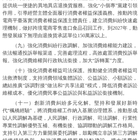
提供統一便捷的異地異店退換貨服務。強化“小個專”黨建引領
作用，引導經營主體全面履行消費者權益保護義務。推動跨境
電商平臺落實消費者權益保護主體責任，建立消費糾紛快速處
理機制，做好跨境電商零售進口食品召回工作。到2027年，動
態發展線下無理由退換貨承諾單位150萬家以上。
（九）強化消費糾紛行政調解。加強消費維權能力建設，
依法暢通投訴舉報渠道，完善處理流程，高效處置消費投訴舉
報。強化消費維權與行政執法銜接，加大“訴轉案”力度。
（十）強化消費者權益司法保護。推動健全消費者權益司
法救濟制度，支持消費領域集體訴訟、公益訴訟、小額訴訟，
總結推廣“訴調對接”做法和“共享法庭”模式，降低消費者訴訟
維權成本。優化消費民事公益訴訟與私益訴訟銜接機制。
（十一）創新消費糾紛多元化解。堅持和發展好新時
代“楓橋經驗”，將消費維權工作納入基層治理體系，推動形成
以人民調解為基礎，人民調解、行政調解、司法調解、行業性
專業性調解優勢互補、有機銜接、協調聯動的調解工作格局。
支持引入第三方力量開展委托調解，鼓勵獨立非訴第三方調解