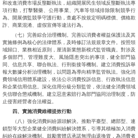
和改進消費市場反壟斷執法，組織開展民生領域反壟斷執法專
項行動，打擊醫藥、公用事業、汽車等領域排除限制競爭行
為。開展價監競爭守護行動，查處不按規定明碼標價、價格欺
詐、商業混淆、虛假宣傳等違法行為。
（七）完善綜合治理機制。完善以消費者權益保護法及其
實施條例為核心的法律體系，及時修訂法規規章文件。按照領
域歸口、業務相近原則，厘清新業態新模式監管職責。對涉及
多個部門、管理難度大、風險隱患突出的事項，健全部門協
同、信息共享、聯合執法、行刑銜接等機制。建立消費投訴舉
報大數據分析治理機制，以問題為導向精準監管執法。強化消
費領域信用體系建設，依法公示消費投訴信息、行政執法信息
和企業信用信息。深化信用分級分類監管，依法健全消費領域
失信聯合懲戒機制。建立惡意索賠行為部門協同治理制度，防
止侵害經營者合法權益。
四、實施消費維權提效行動
（八）強化消費糾紛源頭解決。推動平臺型、總部型、連
鎖型等大型企業健全消費糾紛解決體系，引導其積極加入消費
糾紛在線解決機制。鼓勵實體店承諾無理由退換貨，為消費者