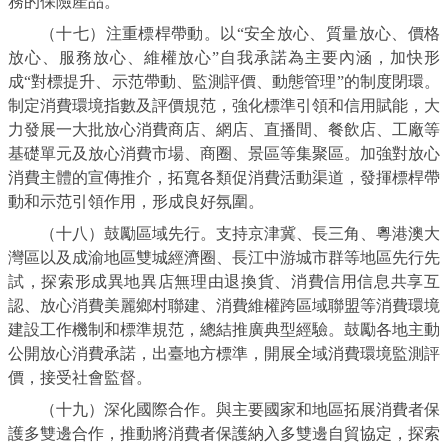
務的保險產品。
（十七）注重標桿帶動。以“安全放心、質量放心、價格
放心、服務放心、維權放心”自我承諾為主要內涵，加快形
成“對標提升、示范帶動、監測評價、動態管理”的制度閉環。
制定消費環境指數及評價規范，強化標準引領和信用賦能，大
力發展一大批放心消費商店、網店、直播間、餐飲店、工廠等
基礎單元及放心消費市場、商圈、景區等集聚區。加強對放心
消費主體的宣傳推介，拓寬各類促消費活動渠道，發揮標桿帶
動和示范引領作用，形成良好氛圍。
（十八）鼓勵區域先行。支持京津冀、長三角、粵港澳大
灣區以及成渝地區雙城經濟圈、長江中游城市群等地區先行先
試，探索形成異地異店無理由退換貨、消費信用信息共享互
認、放心消費美麗鄉村聯建、消費維權跨區域聯盟等消費環境
建設工作機制和標準規范，總結推廣典型經驗。鼓勵各地主動
公開放心消費承諾，出臺地方標準，開展全域消費環境監測評
價，接受社會監督。
（十九）深化國際合作。與主要國家和地區拓展消費者保
護多雙邊合作，推動將消費者保護納入多雙邊自貿協定，探索