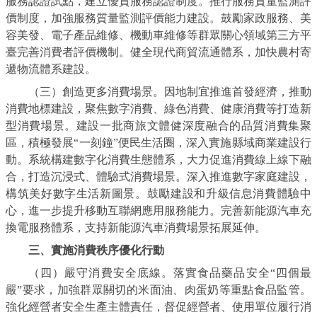
服務認證試點，建立優質服務認證制度。推行服務質量監測評
價制度，加強服務質量監測評價能力建設。鼓勵家政服務、美
容美發、電子產品維修、機動車維修等群眾關心領域第三方平
臺完善消費者評價機制。健全現代商貿流通體系，加快農村寄
遞物流體系建設。
（三）創造更多消費場景。因地制宜推進首發經濟，推動
消費地標建設，聚焦數字消費、綠色消費、健康消費等打造新
型消費場景。建設一批商旅文體健深度融合的品質消費集聚
區，積極發展“一刻鐘”便民生活圈，深入實施縣域商業建設行
動。系統構建數字化消費生態體系，大力促進消費線上線下融
合，打造沉浸式、體驗式消費場景。深入推進數字家庭建設，
構筑美好數字生活新圖景。鼓勵建設和升級信息消費體驗中
心，進一步提升移動互聯網應用服務能力。完善新能源汽車充
換電服務體系，支持新能源汽車消費場景拓展延伸。
三、實施消費秩序優化行動
（四）嚴守消費安全底線。落實食品藥品安全“四個最
嚴”要求，加強群眾關切的米面油、肉蛋奶等重點食品監管。
強化經營者安全生產主體責任，督促經營者、使用單位履行消