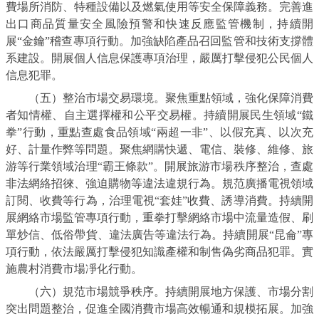
費場所消防、特種設備以及燃氣使用等安全保障義務。完善進
出口商品質量安全風險預警和快速反應監管機制，持續開
展“金鑰”稽查專項行動。加強缺陷產品召回監管和技術支撐體
系建設。開展個人信息保護專項治理，嚴厲打擊侵犯公民個人
信息犯罪。
（五）整治市場交易環境。聚焦重點領域，強化保障消費
者知情權、自主選擇權和公平交易權。持續開展民生領域“鐵
拳”行動，重點查處食品領域“兩超一非”、以假充真、以次充
好、計量作弊等問題。聚焦網購快遞、電信、裝修、維修、旅
游等行業領域治理“霸王條款”。開展旅游市場秩序整治，查處
非法網絡招徠、強迫購物等違法違規行為。規范廣播電視領域
訂閱、收費等行為，治理電視“套娃”收費、誘導消費。持續開
展網絡市場監管專項行動，重拳打擊網絡市場中流量造假、刷
單炒信、低俗帶貨、違法廣告等違法行為。持續開展“昆侖”專
項行動，依法嚴厲打擊侵犯知識產權和制售偽劣商品犯罪。實
施農村消費市場凈化行動。
（六）規范市場競爭秩序。持續開展地方保護、市場分割
突出問題整治，促進全國消費市場高效暢通和規模拓展。加強