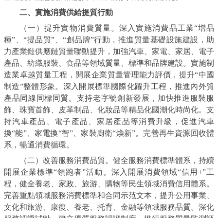
二、實施消費供給提質行動
（一）提升實物消費質量。深入實施消費品工業“增品
種”、“提品質”、“創品牌”行動，推進質量基礎設施建設，助
力產業鏈供應鏈質量聯動提升，加強汽車、家電、家居、電子
產品、紡織服裝、食品等領域質量、標準和品牌建設。實施制
造業卓越質量工程，開展企業質量管理能力評價，提升“中國
制造”整體形象。深入開展標準國際化躍升工程，推進內外貿
產品同線同標同質。支持老字號創新發展，加快推進服裝服
飾、珠寶首飾、皮革制品、化妝品等精品化國潮化時尚化。支
持汽車產品、電子產品、家居產品等消費升級，促進汽車
換“能”、家電換“智”、家裝廚衛“煥新”。完善再生資源回收體
系，暢通消費循環。
（二）改善服務消費品質。健全服務消費標準體系，持續
開展企業標準“領跑者”活動。深入開展消費領域“信用+”工
程，健全養老、家政、旅游、購物等民生領域消費信用體系。
完善重點領域服務消費標準和合同示范文本，提升公用事業、
文化和旅游、康復、養老、托育、金融等領域服務品質。深化