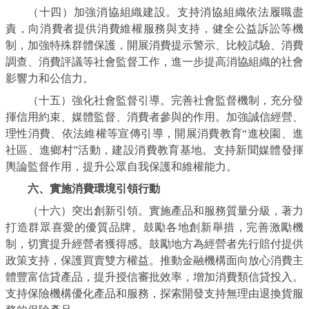
（十四）加強消協組織建設。支持消協組織依法履職盡
責，向消費者提供消費維權服務與支持，健全公益訴訟等機
制，加強特殊群體保護，開展消費提示警示、比較試驗、消費
調查、消費評議等社會監督工作，進一步提高消協組織的社會
影響力和公信力。
（十五）強化社會監督引導。完善社會監督機制，充分發
揮信用約束、媒體監督、消費者參與的作用。加強誠信經營、
理性消費、依法維權等宣傳引導，開展消費教育“進校園、進
社區、進鄉村”活動，建設消費教育基地。支持新聞媒體發揮
輿論監督作用，提升公眾自我保護和維權能力。
六、實施消費環境引領行動
（十六）突出創新引領。實施產品和服務質量分級，著力
打造群眾喜愛的優質品牌。鼓勵各地創新舉措，完善激勵機
制，切實提升經營者獲得感。鼓勵地方為經營者先行賠付提供
政策支持，保護買賣雙方權益。推動金融機構面向放心消費主
體豐富信貸產品，提升授信審批效率，增加消費類信貸投入。
支持保險機構優化產品和服務，探索開發支持無理由退換貨服