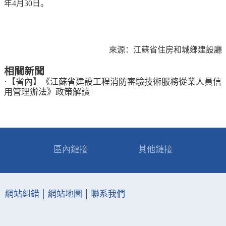
年4月30日。
來源：江蘇省住房和城鄉建設廳
相關新聞
·
【省內】《江蘇省建設工程消防審驗技術服務從業人員信
用管理辦法》政策解讀
區內鏈接
其他鏈接
網站糾錯
網站地圖
聯系我們