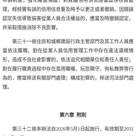
申訴制度，強化權益保護，對異議信用信息應當盡快核實處
理，經核實有誤的信用信息要及時予以更正或者撤銷。因錯誤
認定失信導致損害從業人員合法權益的，應當及時撤銷認定，
并采取措施消除不良影響。
第三十一條住房和城鄉建設行政主管部門及其工作人員應
當依法履職，對在從業人員信用管理工作中存在違法違規情
形，造成不良社會影響的，依法追究相關單位和責任人責任；
對在履行職責過程中存在濫用職權、玩忽職守、徇私舞弊等行
為的，應當移送有關部門處理；構成犯罪的，移送司法部門處
理。
第六章 附則
第三十二條本辦法自2026年5月1日起施行，有效期至2031